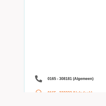
0165 - 308181 (Algemeen)
0165 - 223333 (Helpdesk)
TARIEVEN BUITEN KANTOORTIJDEN